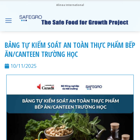
Chuyển
Alinea International
đến
nội
dung
BẢNG TỰ KIỂM SOÁT AN TOÀN THỰC PHẨM BẾP
ĂN/CANTEEN TRƯỜNG HỌC
10/11/2025